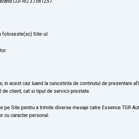
, avand CUI RO 37381257.
u foloseste(sc) Site-ul.
tor.
re, in acest caz luand la cunostinta de continutul de prezentare af
 de client, cat si tipul de servicii prestate.
de pe Site pentru a trimite diverse mesaje catre Essence TGR Au
or cu caracter personal.