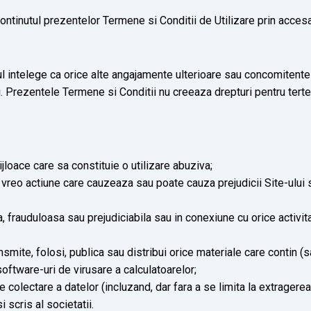
continutul prezentelor Termene si Conditii de Utilizare prin accesa
rul intelege ca orice alte angajamente ulterioare sau concomitent
i. Prezentele Termene si Conditii nu creeaza drepturi pentru tert
jloace care sa constituie o utilizare abuziva;
 vreo actiune care cauzeaza sau poate cauza prejudicii Site-ului 
, frauduloasa sau prejudiciabila sau in conexiune cu orice activit
nsmite, folosi, publica sau distribui orice materiale care contin 
 software-uri de virusare a calculatoarelor;
colectare a datelor (incluzand, dar fara a se limita la extragerea 
 scris al societatii.