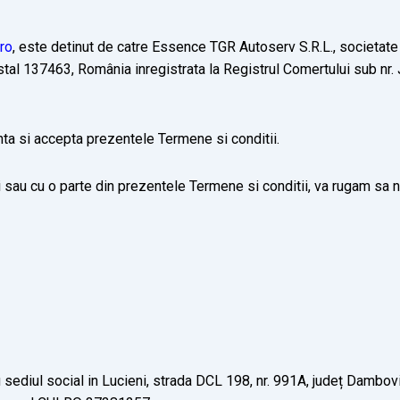
.ro
, este detinut de catre Essence TGR Autoserv S.R.L., societate 
ostal 137463, România inregistrata la Registrul Comertului sub n
tinta si accepta prezentele Termene si conditii.
au cu o parte din prezentele Termene si conditii, va rugam sa nu f
 sediul social in Lucieni, strada DCL 198, nr. 991A, județ Dambo