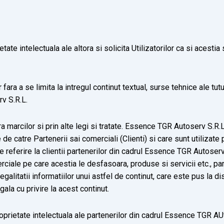
te intelectuala ale altora si solicita Utilizatorilor ca si acesti
ara a se limita la intregul continut textual, surse tehnice ale tuturo
v S.R.L.
ra marcilor si prin alte legi si tratate. Essence TGR Autoserv S.R
 de catre Partenerii sai comerciali (Clienti) si care sunt utilizate
ce referire la clientii partenerilor din cadrul Essence TGR Autoserv,
merciale pe care acestia le desfasoara, produse si servicii etc., p
alitatii informatiilor unui astfel de continut, care este pus la dis
gala cu privire la acest continut.
proprietate intelectuala ale partenerilor din cadrul Essence TGR AU