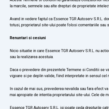
la marcile, semnele sau alte drepturi de proprietate intelec
Avand in vedere faptul ca Essence TGR Autoserv S.R.L. dores
totusi, proprietarul site-ului poate folosi comentariile sau su
Renuntari si cesiuni
Nicio situatie in care Essence TGR Autoserv S.R.L. nu action
sau la realizarea acestuia.
Daca o prevedere din prezentele Termene si Conditii se va 
vigoare si pe deplin valide, fiind interpretate in sensul cel
In cazul de mai sus, prevederea nevalida sau fara efect va fi
mai apropiate de intentia proprietarului site-ului. Cele de m
Essence TGR Autoserv S.R.L. isi poate ceda drepturile catr