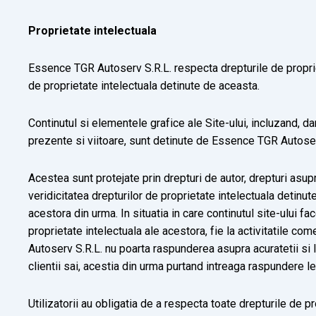
Proprietate intelectuala
Essence TGR Autoserv S.R.L. respecta drepturile de proprieta
de proprietate intelectuala detinute de aceasta.
Continutul si elementele grafice ale Site-ului, incluzand, dar f
prezente si viitoare, sunt detinute de Essence TGR Autoser
Acestea sunt protejate prin drepturi de autor, drepturi asup
veridicitatea drepturilor de proprietate intelectuala detinute
acestora din urma. In situatia in care continutul site-ului fa
proprietate intelectuala ale acestora, fie la activitatile co
Autoserv S.R.L. nu poarta raspunderea asupra acuratetii si leg
clientii sai, acestia din urma purtand intreaga raspundere le
Utilizatorii au obligatia de a respecta toate drepturile de 