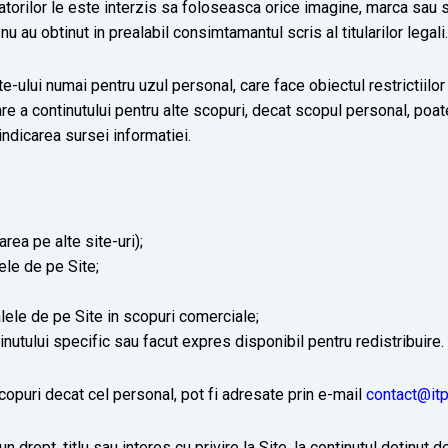
zatorilor le este interzis sa foloseasca orice imagine, marca sau 
u obtinut in prealabil consimtamantul scris al titularilor legali.
ite-ului numai pentru uzul personal, care face obiectul restrictiilo
are a continutului pentru alte scopuri, decat scopul personal, poat
 indicarea sursei informatiei.
rea pe alte site-uri);
ele de pe Site;
ele de pe Site in scopuri comerciale;
inutului specific sau facut expres disponibil pentru redistribuire.
scopuri decat cel personal, pot fi adresate prin e-mail
contact@itp
 drept, titlu sau interes cu privire la Site, la continutul detinut 