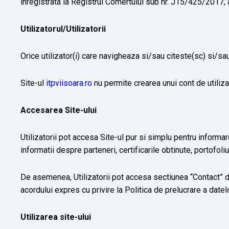
inregistrata la Registrul Comertului sub nr. J15/425/2017
Utilizatorul/Utilizatorii
Orice utilizator(i) care navigheaza si/sau citeste(sc) si/sa
Site-ul
itpviisoara.ro
nu permite crearea unui cont de utiliza
Accesarea Site-ului
Utilizatorii pot accesa Site-ul pur si simplu pentru informa
informatii despre parteneri, certificarile obtinute, portofoliul
De asemenea, Utilizatorii pot accesa sectiunea “Contact” 
acordului expres cu privire la Politica de prelucrare a datel
Utilizarea site-ului