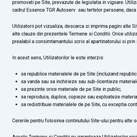
promovati pe Site, prevazute de legislatia in vigoare. Utili
cadrul Essence TGR Autoserv sau tertelor persoane, daca nu a
Utilizatorii pot vizualiza, descarca si imprima pagini alte S
alte clauze din prezentele Termene si Conditii. Orice utiliz
prealabil a consimtamantului scris al apartinatorului si prin
In acest sens, Utilizatorilor le este interzis:
sa republice materialele de pe Site (incluzand republica
sa vanda sau sa inchirieze sau sub-licentieze material
sa prezinte orice materiale de pe Site in public;
sa reproduca, duplice, copieze sau exploateze material
sa redistribuie materialele de pe Site, cu exceptia cont
Cererile pentru folosirea continutului Site-ului pentru alte 
Aceste Termene si Conditii nu garanteaza Utilizatorilor niciun