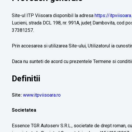
Site-ul ITP Viisoara disponibil la adresa
https://itpviisoara
Lucieni, strada DCL 198, nr. 991A, județ Dambovita, cod p
37381257.
Prin accesarea si utilizarea Site-ului, Utilizatorul ia cunos
Daca nu sunteti de acord cu prezentele Termene si conditii s
Definitii
Site:
www.itpviisoara.ro
Societatea
Essence TGR Autoserv S.R.L., societate de drept roman, cu