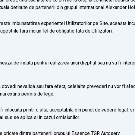
tuala detinute de partenerii din grupul International Alexander Hol
te imbunatatirea experientei Utilizatorilor pe Site, aceasta incur
gestiile fara niciun fel de obligatie fata de Utilizatori.
eaza de indata pentru realizarea unui drept al sau nu va fi interp
dovedi nevalida sau fara efect, celelalte prevederi nu vor fi afe
 mai extins permis de lege.
 inlocuita printr-o alta, acceptabila din punct de vedere legal, si
ai sus se aplica si in cazul omisiunilor.
e oricare dintre partenerii grupului Essence TGR Autoserv.