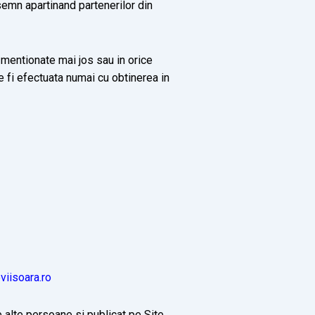
semn apartinand partenerilor din
r mentionate mai jos sau in orice
e fi efectuata numai cu obtinerea in
viisoara.ro
de alte persoane si publicat pe Site,