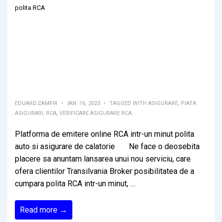
polita RCA
Am lansat platforma de
emitere online RCA intr-
un minut
EDUARD.ZAMFIR
IAN. 16, 2023
TAGGED WITH
ASIGURARE
,
PIATA
ASIGURARI
,
RCA
,
VERIFICARE ASIGURARE RCA
Platforma de emitere online RCA intr-un minut polita
auto si asigurare de calatorie Ne face o deosebita
placere sa anuntam lansarea unui nou serviciu, care
ofera clientilor Transilvania Broker posibilitatea de a
cumpara polita RCA intr-un minut, …
Am
Read more →
lansat