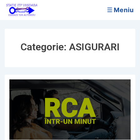
↓
Meniu
Skip
MENIU
to
Main
Content
Categorie:
ASIGURARI